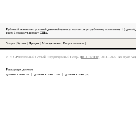
Рублевый эквивалент условной денежной единицы соответствует рублевому эквиваленту 1 (одного
равен 1 (одному) доллару США.
Услуги
|
Купить
|
Продать
|
Мои аукционы
|
Вопрос — ответ
|
© АО «Региональный Сетевой Информационный Центр» (
RU-CENTER
), 2004—2026. Все права за
Регистрация доменов
домены в зоне .ru
|
домены в зоне .com
|
домены в зоне .рф