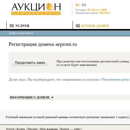
RU
EN
Сегодня:
08 Август 2026
Московское время:
08:59:03
УСЛУГИ
КУПИТЬ ДОМЕН
Добро пожаловать
Регистрация домена aeprom.ru
При наличии или поступлении достаточной суммы, средства будут за
от услуги будет невозможно.
Делая заказ, Вы подтверждаете, что ознакомились и согласны с
Регламентом реги
ИНФОРМАЦИЯ О ДОМЕНЕ
Рублевый эквивалент условной денежной единицы соответствует рублевому эквиваленту 1 (одного
Услуги
|
Купить
|
Продать
|
Мои аукционы
|
Вопрос — ответ
|