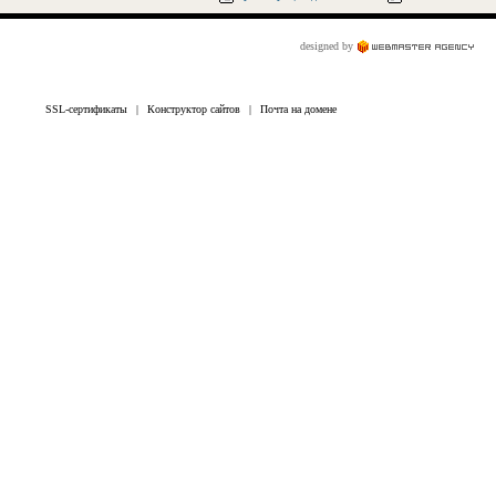
designed by
SSL-сертификаты
|
Конструктор сайтов
|
Почта на домене