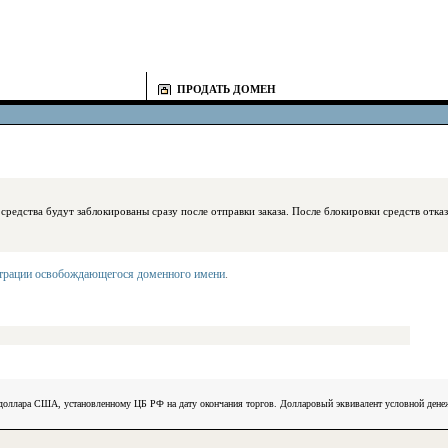
ПРОДАТЬ ДОМЕН
блокированы сразу после отправки заказа. После блокировки средств отказаться
страции освобождающегося доменного имени
.
) доллара США, установленному ЦБ РФ на дату окончания торгов. Долларовый эквивалент условной ден