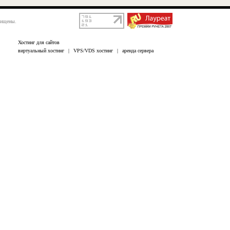
щищены.
Хостинг для сайтов
виртуальный хостинг
|
VPS/VDS хостинг
|
аренда сервера