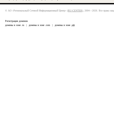
© АО «Региональный Сетевой Информационный Центр» (
RU-CENTER
), 2004—2026. Все права за
Регистрация доменов
домены в зоне .ru
|
домены в зоне .com
|
домены в зоне .рф