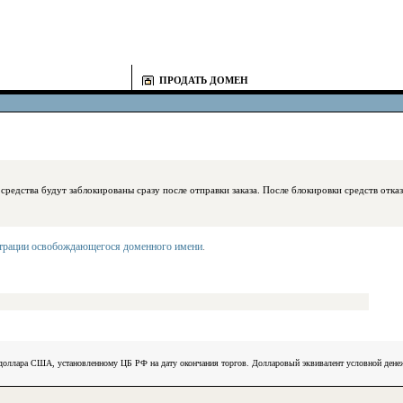
ПРОДАТЬ ДОМЕН
блокированы сразу после отправки заказа. После блокировки средств отказаться
страции освобождающегося доменного имени
.
) доллара США, установленному ЦБ РФ на дату окончания торгов. Долларовый эквивалент условной ден