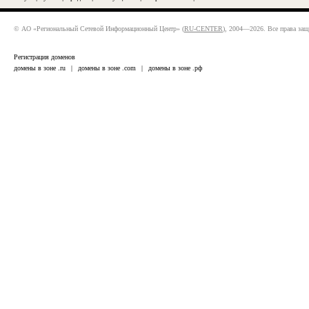
© АО «Региональный Сетевой Информационный Центр» (
RU-CENTER
), 2004—2026. Все права за
Регистрация доменов
домены в зоне .ru
|
домены в зоне .com
|
домены в зоне .рф