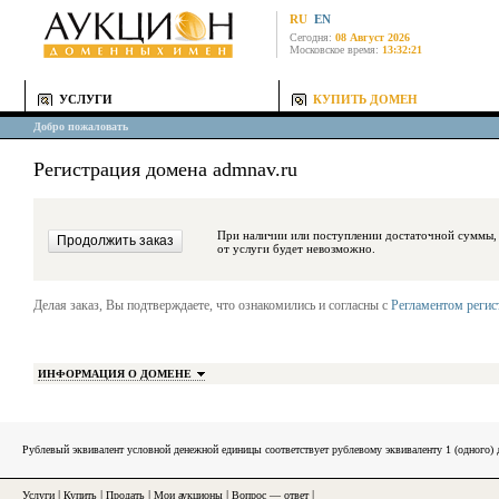
RU
EN
Сегодня:
08 Август 2026
Московское время:
13:32:21
УСЛУГИ
КУПИТЬ ДОМЕН
Добро пожаловать
Регистрация домена admnav.ru
При наличии или поступлении достаточной суммы, средства будут за
от услуги будет невозможно.
Делая заказ, Вы подтверждаете, что ознакомились и согласны с
Регламентом реги
ИНФОРМАЦИЯ О ДОМЕНЕ
Рублевый эквивалент условной денежной единицы соответствует рублевому эквиваленту 1 (одного
Услуги
|
Купить
|
Продать
|
Мои аукционы
|
Вопрос — ответ
|