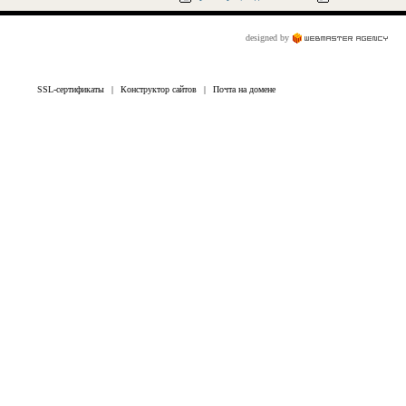
designed by
SSL-сертификаты
|
Конструктор сайтов
|
Почта на домене