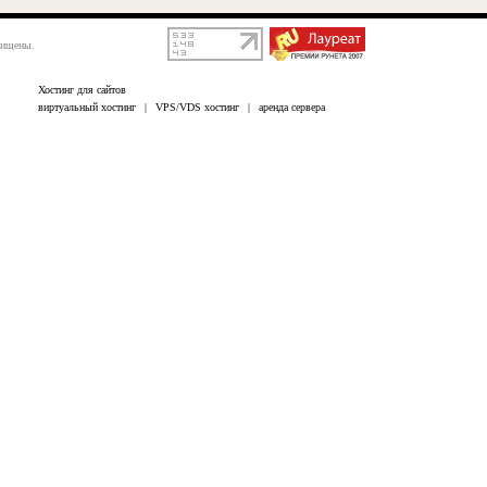
щищены.
Хостинг для сайтов
виртуальный хостинг
|
VPS/VDS хостинг
|
аренда сервера