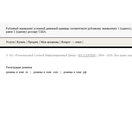
Рублевый эквивалент условной денежной единицы соответствует рублевому эквиваленту 1 (одного
равен 1 (одному) доллару США.
Услуги
|
Купить
|
Продать
|
Мои аукционы
|
Вопрос — ответ
|
© АО «Региональный Сетевой Информационный Центр» (
RU-CENTER
), 2004—2026. Все права за
Регистрация доменов
домены в зоне .ru
|
домены в зоне .com
|
домены в зоне .рф