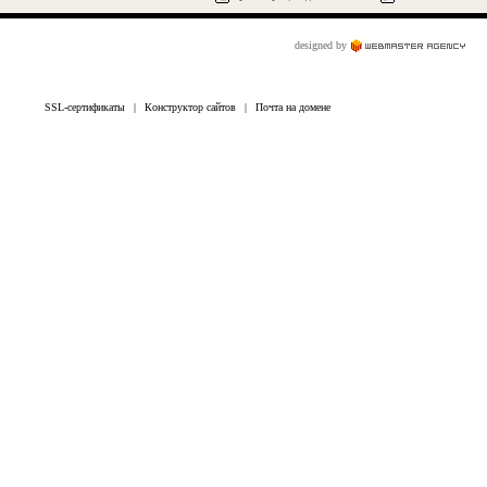
designed by
SSL-сертификаты
|
Конструктор сайтов
|
Почта на домене