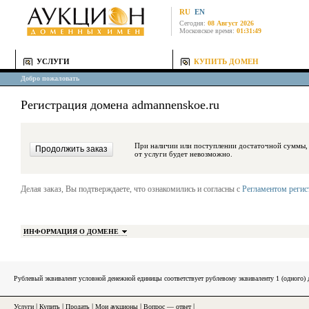
RU
EN
Сегодня:
08 Август 2026
Московское время:
01:31:49
УСЛУГИ
КУПИТЬ ДОМЕН
Добро пожаловать
Регистрация домена admannenskoe.ru
При наличии или поступлении достаточной суммы, средства будут за
от услуги будет невозможно.
Делая заказ, Вы подтверждаете, что ознакомились и согласны с
Регламентом реги
ИНФОРМАЦИЯ О ДОМЕНЕ
Рублевый эквивалент условной денежной единицы соответствует рублевому эквиваленту 1 (одного
Услуги
|
Купить
|
Продать
|
Мои аукционы
|
Вопрос — ответ
|