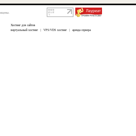
щищены.
Хостинг для сайтов
виртуальный хостинг
|
VPS/VDS хостинг
|
аренда сервера