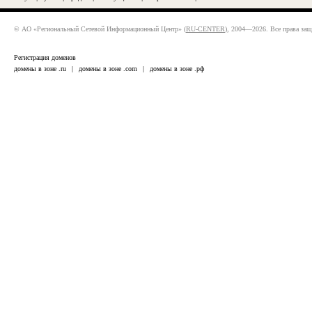
© АО «Региональный Сетевой Информационный Центр» (
RU-CENTER
), 2004—2026. Все права за
Регистрация доменов
домены в зоне .ru
|
домены в зоне .com
|
домены в зоне .рф