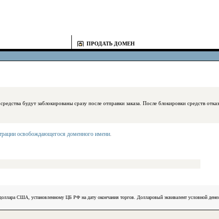
ПРОДАТЬ ДОМЕН
блокированы сразу после отправки заказа. После блокировки средств отказаться
страции освобождающегося доменного имени
.
) доллара США, установленному ЦБ РФ на дату окончания торгов. Долларовый эквивалент условной ден