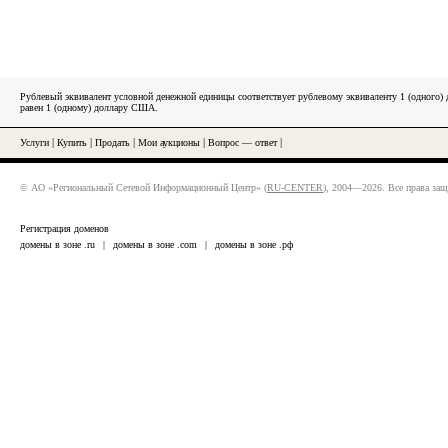
Рублевый эквивалент условной денежной единицы соответствует рублевому эквиваленту 1 (одного
равен 1 (одному) доллару США.
Услуги
|
Купить
|
Продать
|
Мои аукционы
|
Вопрос — ответ
|
© АО «Региональный Сетевой Информационный Центр» (
RU-CENTER
), 2004—2026. Все права за
Регистрация доменов
домены в зоне .ru
|
домены в зоне .com
|
домены в зоне .рф