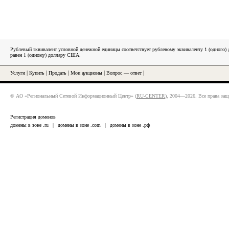
Рублевый эквивалент условной денежной единицы соответствует рублевому эквиваленту 1 (одного
равен 1 (одному) доллару США.
Услуги
|
Купить
|
Продать
|
Мои аукционы
|
Вопрос — ответ
|
© АО «Региональный Сетевой Информационный Центр» (
RU-CENTER
), 2004—2026. Все права за
Регистрация доменов
домены в зоне .ru
|
домены в зоне .com
|
домены в зоне .рф