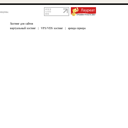
щищены.
Хостинг для сайтов
виртуальный хостинг
|
VPS/VDS хостинг
|
аренда сервера