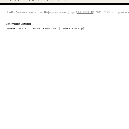
© АО «Региональный Сетевой Информационный Центр» (
RU-CENTER
), 2004—2026. Все права за
Регистрация доменов
домены в зоне .ru
|
домены в зоне .com
|
домены в зоне .рф