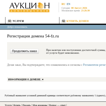
RU
EN
Сегодня:
08 Август 2026
Московское время:
21:26:30
УСЛУГИ
КУПИТЬ ДОМЕН
Добро пожаловать
Регистрация домена 54-fz.ru
При наличии или поступлении достаточной суммы, средства будут за
от услуги будет невозможно.
Делая заказ, Вы подтверждаете, что ознакомились и согласны с
Регламентом реги
ИНФОРМАЦИЯ О ДОМЕНЕ
Рублевый эквивалент условной денежной единицы соответствует рублевому эквиваленту 1 (одного
Услуги
|
Купить
|
Продать
|
Мои аукционы
|
Вопрос — ответ
|