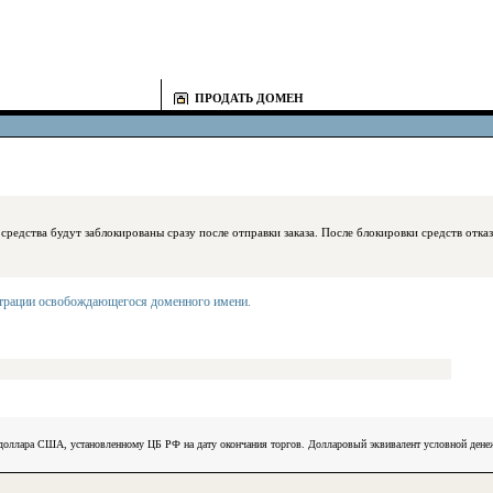
ПРОДАТЬ ДОМЕН
блокированы сразу после отправки заказа. После блокировки средств отказаться
страции освобождающегося доменного имени
.
) доллара США, установленному ЦБ РФ на дату окончания торгов. Долларовый эквивалент условной ден