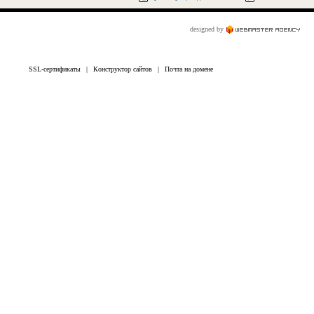
designed by
SSL-сертификаты
|
Конструктор сайтов
|
Почта на домене