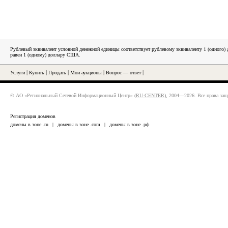
Рублевый эквивалент условной денежной единицы соответствует рублевому эквиваленту 1 (одного
равен 1 (одному) доллару США.
Услуги
|
Купить
|
Продать
|
Мои аукционы
|
Вопрос — ответ
|
© АО «Региональный Сетевой Информационный Центр» (
RU-CENTER
), 2004—2026. Все права за
Регистрация доменов
домены в зоне .ru
|
домены в зоне .com
|
домены в зоне .рф