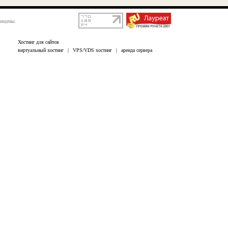
щищены.
Хостинг для сайтов
виртуальный хостинг
|
VPS/VDS хостинг
|
аренда сервера