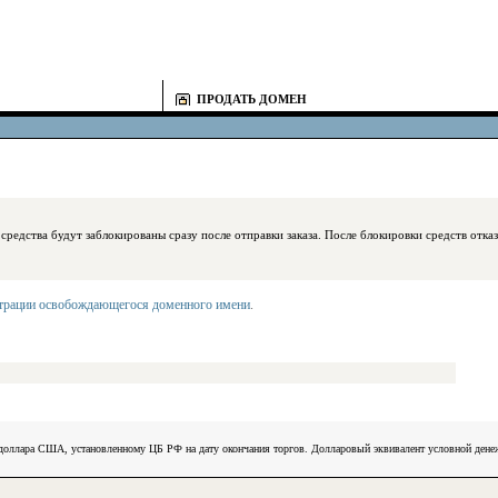
ПРОДАТЬ ДОМЕН
блокированы сразу после отправки заказа. После блокировки средств отказаться
страции освобождающегося доменного имени
.
) доллара США, установленному ЦБ РФ на дату окончания торгов. Долларовый эквивалент условной ден