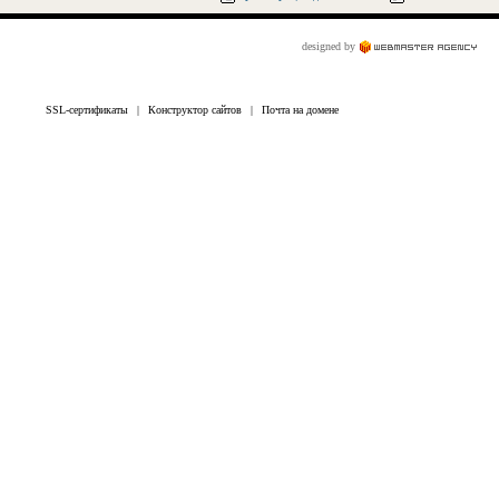
designed by
SSL-сертификаты
|
Конструктор сайтов
|
Почта на домене