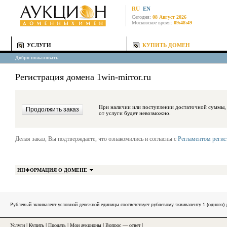
RU
EN
Сегодня:
08 Август 2026
Московское время:
09:48:49
УСЛУГИ
КУПИТЬ ДОМЕН
Добро пожаловать
Регистрация домена 1win-mirror.ru
При наличии или поступлении достаточной суммы, средства будут за
от услуги будет невозможно.
Делая заказ, Вы подтверждаете, что ознакомились и согласны с
Регламентом реги
ИНФОРМАЦИЯ О ДОМЕНЕ
Рублевый эквивалент условной денежной единицы соответствует рублевому эквиваленту 1 (одного
Услуги
|
Купить
|
Продать
|
Мои аукционы
|
Вопрос — ответ
|