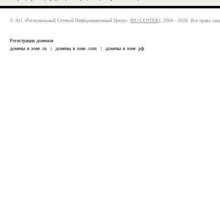
© АО «Региональный Сетевой Информационный Центр» (
RU-CENTER
), 2004—2026. Все права за
Регистрация доменов
домены в зоне .ru
|
домены в зоне .com
|
домены в зоне .рф