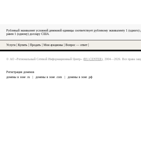
Рублевый эквивалент условной денежной единицы соответствует рублевому эквиваленту 1 (одного
равен 1 (одному) доллару США.
Услуги
|
Купить
|
Продать
|
Мои аукционы
|
Вопрос — ответ
|
© АО «Региональный Сетевой Информационный Центр» (
RU-CENTER
), 2004—2026. Все права за
Регистрация доменов
домены в зоне .ru
|
домены в зоне .com
|
домены в зоне .рф