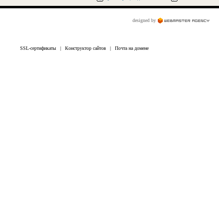
designed by
SSL-сертификаты
|
Конструктор сайтов
|
Почта на домене