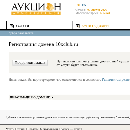
RU
EN
Сегодня:
07 Август 2026
Московское время:
17:52:40
УСЛУГИ
КУПИТЬ ДОМЕН
Добро пожаловать
Регистрация домена 10xclub.ru
При наличии или поступлении достаточной суммы, средства будут за
от услуги будет невозможно.
Делая заказ, Вы подтверждаете, что ознакомились и согласны с
Регламентом реги
ИНФОРМАЦИЯ О ДОМЕНЕ
Рублевый эквивалент условной денежной единицы соответствует рублевому эквиваленту 1 (одного
Услуги
|
Купить
|
Продать
|
Мои аукционы
|
Вопрос — ответ
|