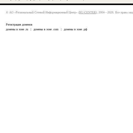
© АО «Региональный Сетевой Информационный Центр» (
RU-CENTER
), 2004—2026. Все права за
Регистрация доменов
домены в зоне .ru
|
домены в зоне .com
|
домены в зоне .рф