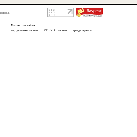
щищены.
Хостинг для сайтов
виртуальный хостинг
|
VPS/VDS хостинг
|
аренда сервера