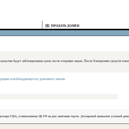
ПРОДАТЬ ДОМЕН
блокированы сразу после отправки заказа. После блокировки средств отказаться
страции освобождающегося доменного имени
.
) доллара США, установленному ЦБ РФ на дату окончания торгов. Долларовый эквивалент условной ден