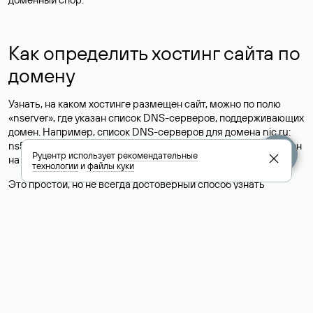
Как определить хостинг сайта по
домену
Узнать, на каком хостинге размещен сайт, можно по полю
«nserver», где указан список DNS-серверов, поддерживающих
домен. Например, список DNS-серверов для домена nic.ru:
ns5.nic.ru, ns6.nic.ru, ns9.nic.ru. Это значит, что сайт размещен
Руцентр использует
рекомендательные
на
хостинге сайтов
Руцентра.
технологии
и
файлы куки
Это простой, но не всегда достоверный способ узнать
хостинг-провайдера сайта. Иногда владельцы сайтов
делегируют домен на бесплатные DNS-серверы, а данные
сайта хранятся у другого хостинг-провайдера.
Как узнать актуальные DNS
домена