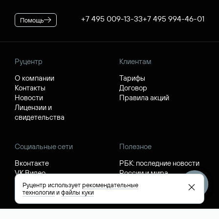
+7 495 009-13-33
+7 495 994-46-01
Помощь
Руцентр
Клиентам
О компании
Тарифы
Контакты
Договор
Новости
Правила акций
Лицензии и
свидетельства
Социальные сети
Полезное
Вконтакте
РБК: последние новости
VK Видео
России и мира
Телеграм
Каталог компаний РФ
Руцентр использует
рекомендательные
Max
РБК: котировки акций
технологии
и
файлы куки