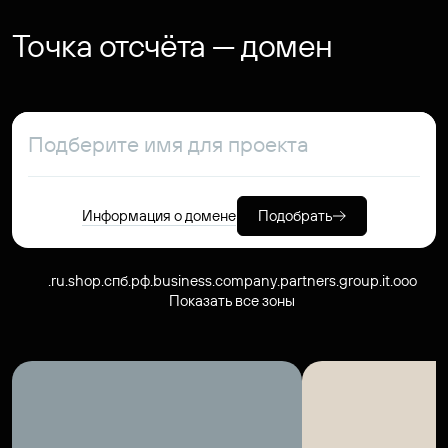
Точка отсчёта — домен
Информация о домене
Подобрать
.ru
.shop
.спб.рф
.business
.company
.partners
.group
.it
.ooo
Показать все зоны