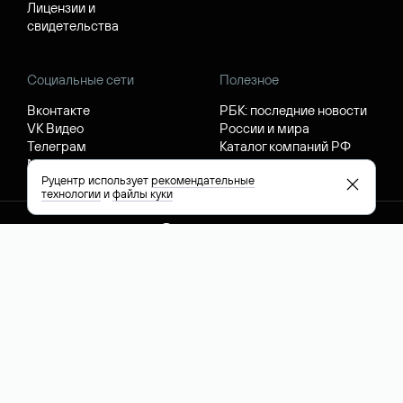
Лицензии и
свидетельства
Социальные сети
Полезное
Вконтакте
РБК: последние новости
VK Видео
России и мира
Телеграм
Каталог компаний РФ
Max
РБК: котировки акций
Руцентр использует
рекомендательные
технологии
и
файлы куки
English (USD)
Сообщить о нарушениях
Обработка персональных данных
Правила применения рекомендательных технологий
Политика конфиденциальности Руцентр